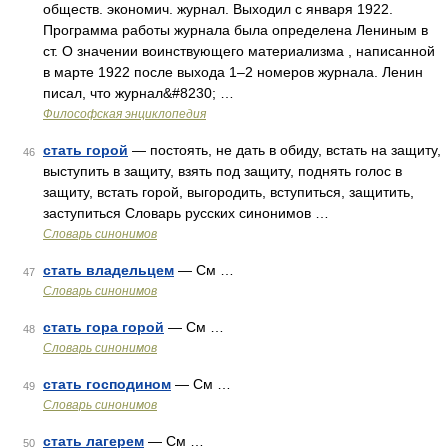
обществ. экономич. журнал. Выходил с января 1922.
Программа работы журнала была определена Лениным в
ст. О значении воинствующего материализма , написанной
в марте 1922 после выхода 1–2 номеров журнала. Ленин
писал, что журнал&#8230; …
Философская энциклопедия
стать горой
— постоять, не дать в обиду, встать на защиту,
46
выступить в защиту, взять под защиту, поднять голос в
защиту, встать горой, выгородить, вступиться, защитить,
заступиться Словарь русских синонимов …
Словарь синонимов
стать владельцем
— См …
47
Словарь синонимов
стать гора горой
— См …
48
Словарь синонимов
стать господином
— См …
49
Словарь синонимов
стать лагерем
— См …
50